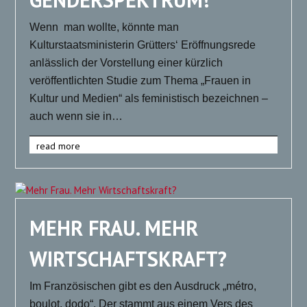
Wenn man wollte, könnte man
Kulturstaatsministerin Grütters‘ Eröffnungsrede
anlässlich der Vorstellung einer kürzlich
veröffentlichten Studie zum Thema „Frauen in
Kultur und Medien“ als feministisch bezeichnen –
auch wenn sie in…
read more
MEHR FRAU. MEHR
WIRTSCHAFTSKRAFT?
Im Französischen gibt es den Ausdruck „métro,
boulot, dodo“. Der stammt aus einem Vers des