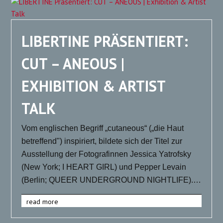
LIBERTINE PRÄSENTIERT:
CUT – ANEOUS |
EXHIBITION & ARTIST
TALK
Vom englischen Begriff „cutaneous“ („die Haut
betreffend") inspiriert, bildete sich der Titel zur
Ausstellung der Fotografinnen Jessica Yatrofsky
(New York; I HEART GIRL) und Pepper Levain
(Berlin; QUEER UNDERGROUND NIGHTLIFE).…
read more