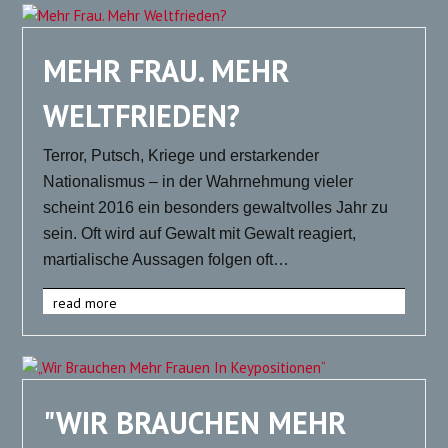
MEHR FRAU. MEHR
WELTFRIEDEN?
Terror, Putsch, Kriege und erstarkender
Nationalismus – in der Wahrnehmung vieler
scheint 2016 ein besonders gewaltvolles Jahr zu
sein. Oft wird auf Gewalt mit Gewalt reagiert,
martialische Aussagen folgen oft…
read more
"WIR BRAUCHEN MEHR