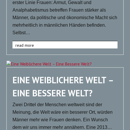
erster Linie Frauen: Armut, Gewalt und
Analphabetismus betreffen Frauen stärker als
Männer, da politische und ökonomische Macht sich
mehrheitlich in männlichen Händen befinden.
Selbst…
read more
EINE WEIBLICHERE WELT –
EINE BESSERE WELT?
Zwei Drittel der Menschen weltweit sind der
Meinung, die Welt wäre ein besserer Ort, würden
Männer mehr wie Frauen denken. Ein Wunsch
dem wir uns immer mehr annähern. Eine 2013…