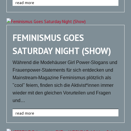
read more
FEMINISMUS GOES
SATURDAY NIGHT (SHOW)
Während die Modehäuser Girl Power-Slogans und
Frauenpower-Statements für sich entdecken und
Mainstream-Magazine Feminismus plötzlich als
"cool" feiern, finden sich die Aktivist*innen immer
wieder mit den gleichen Vorurteilen und Fragen
und…
read more