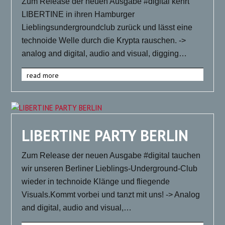
Zum Release der neuen Ausgabe #digital kehrt
LIBERTINE in ihren Hamburger
Lieblingsundergroundclub zurück und lässt eine
technoide Welle durch die Krypta rauschen. ->
analog and digital, audio and visual, digging…
read more
LIBERTINE PARTY BERLIN
Zum Release der neuen Ausgabe #digital tauchen
wir unseren Berliner Lieblings-Underground-Club
wieder in technoide Klänge und fliegende
Visuals.Kommt vorbei und tanzt mit uns! -> Analog
and digital, audio and visual,…