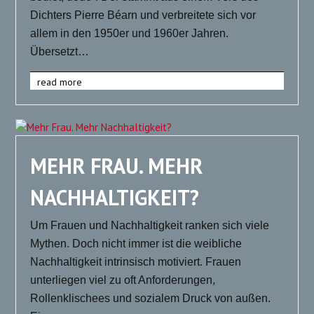
Dichters Pierre Béarn und verbreitete sich vor
allem in den 1950er und 1960er Jahren.
Übersetzt…
read more
MEHR FRAU. MEHR
NACHHALTIGKEIT?
Um Frauen und Nachhaltigkeit ranken sich viele
Mythen. Doch nicht immer ist die weibliche
Nachhaltigkeit intrinsisch motiviert. Frauen
unterliegen viel zu oft Anforderungen,
Rollenklischees und sozialem Druck von außen.