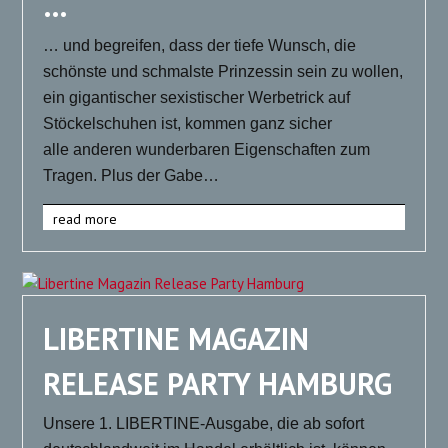
…
… und begreifen, dass der tiefe Wunsch, die
schönste und schmalste Prinzessin sein zu wollen,
ein gigantischer sexistischer Werbetrick auf
Stöckelschuhen ist, kommen ganz sicher
alle anderen wunderbaren Eigenschaften zum
Tragen. Plus der Gabe…
read more
LIBERTINE MAGAZIN
RELEASE PARTY HAMBURG
Unsere 1. LIBERTINE-Ausgabe, die ab sofort